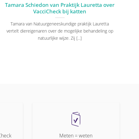
Tamara Schiedon van Praktijk Lauretta over
V
VacciCheck bij katten
Wi
Tamara van Natuurgeneeskundige praktijk Lauretta
D
vertelt diereigenaren over de mogelijke behandeling op
natuurlijke wijze. Zij [...]
Check
Meten = weten