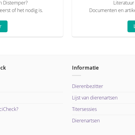
n Distemper?
Literatuur
rst of het nodig is.
Documenten en artike
r
eck
Informatie
Dierenbezitter
Lijst van dierenartsen
cciCheck?
Titersessies
Dierenartsen