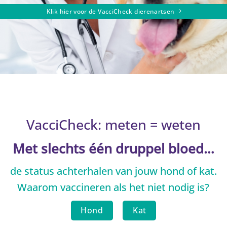
Klik hier voor de VacciCheck dierenartsen
VacciCheck: meten = weten
Met slechts één druppel bloed…
de status achterhalen van jouw hond of kat.
Waarom vaccineren als het niet nodig is?
Hond
Kat