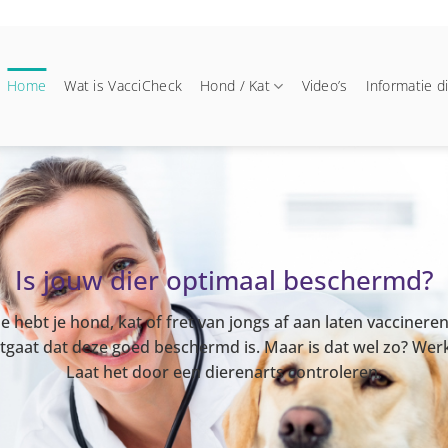
Home
Wat is VacciCheck
Hond / Kat
Video’s
Informatie d
Is jouw dier optimaal beschermd?
Je hebt je hond, kat of fret van jongs af aan laten vaccineren
itgaat dat deze goed beschermd is. Maar is dat wel zo? Werkt
Laat het door een dierenarts controleren.